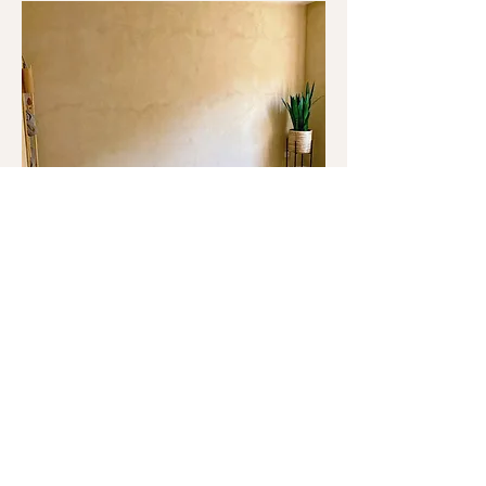
Auf Anfrage unterrichte ich auch
alle Kursformate
Ashtanga Yoga
Yin Yoga
Mix aus beiden Yogastilen